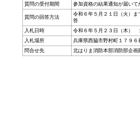
質問の受付期間
参加資格の結果通知が届いて
令和６年５月２１日（火）ま
質問の回答方法
答
入札日時
令和６年５月２３日（木） 
入札場所
兵庫県西脇市野村町１７９６
問合せ先
北はりま消防本部消防部企画