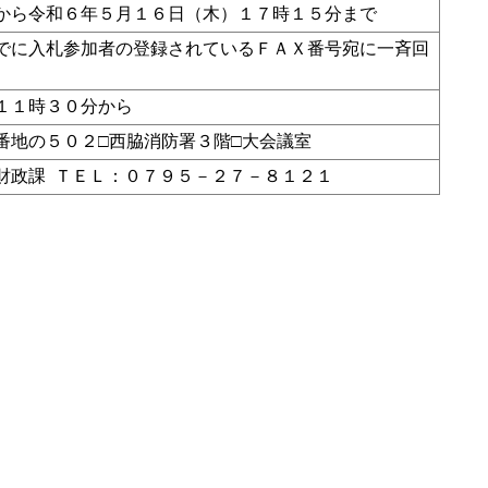
から令和６年５月１６日（木）１７時１５分まで
でに入札参加者の登録されているＦＡＸ番号宛に一斉回
１１時３０分から
番地の５０２□西脇消防署３階□大会議室
財政課 ＴＥＬ：０７９５－２７－８１２１