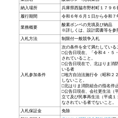
納入場所
兵庫県西脇市野村町１７９６
履行期間
令和６年６月１日から令和７
酸素ボンベの充填及び納品
業務概要
※詳しくは、設計図書等を参
入札方法
制限付一般競争入札
次の条件を全て満たしている
□公告日現在、「令和４・５
されていること。
□公告日現在で、北はりま消
いる者
入札参加条件
□地方自治法施行令（昭和２
しないこと。
□北はりま消防組合の指名停
□公告日現在、会社更生法（
立て及び民事再生法（平成１
なされている者でないこと。
入札保証金
免除