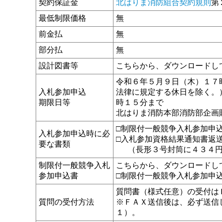
契約保証金
北はりま消防組合契約規則
第
最低制限価格
無
前金払
無
部分払
無
設計図書等
こちらから、ダウンロードし
令和６年５月９日（木）１７
入札参加申込
法律に規定する休日を除く。
期限日等
時１５分まで
北はりま消防本部消防部企画
□制限付一般競争入札参加申
入札参加申込時に必
□入札参加資格結果通知書返
要な書類
（長形３号封筒に４３４円
制限付一般競争入札
こちらから、ダウンロードし
参加申込書
□制限付一般競争入札参加申
質問書（様式任意）の受付は
質問の受付方法
※ＦＡＸ送信後は、必ず送信
１）。