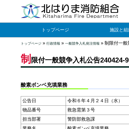
トップページ
施設と組
»
»
»
制限付一般競
トップページ
行政情報
一般競争入札発注情報
制
限付一般競争入札公告240424-9
酸素ボンベ充填業務
公告日
令和６年４月２４日（水）
物品番号
救急需第３号
担当部署
警防部救急課
業務名
酸素ボンベ充填業務