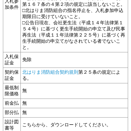
入札参
第１６７条の４第２項の規定に該当しないこと。
加条件
□北はりま消防組合の指名停止を、入札参加申込
期限日に受けていないこと。
□公告日現在、会社更生法（平成１４年法律第１
５４号）に基づく更生手続開始の申立て及び民事
再生法（平成１１年法律第２２５号）に基づく再
生手続開始の申立てがなされている者でないこ
と。
入札保
免除
証金
契約保
北はりま消防組合契約規則
第２５条の規定によ
証金
る。
最低制
無
限価格
前金払
無
部分払
無
設計図
こちらから、ダウンロードしてください。
書等