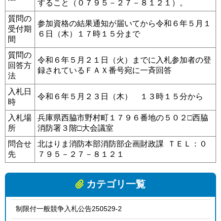
すること（０７９５－２７－８１２１）。
質問の
参加資格の結果通知が届いてから令和６年５月１
受付期
６日（木）１７時１５分まで
間
質問の
令和６年５月２１日（火）までに入札参加者の登
回答方
録されているＦＡＸ番号宛に一斉回答
法
入札日
令和６年５月２３日（木） １３時１５分から
時
入札場
兵庫県西脇市野村町１７９６番地の５０２□西脇
所
消防署３階□大会議室
問合せ
北はりま消防本部消防部企画財政課 ＴＥＬ：０
先
７９５－２７－８１２１
カテゴリ一覧
制限付一般競争入札公告250529-2