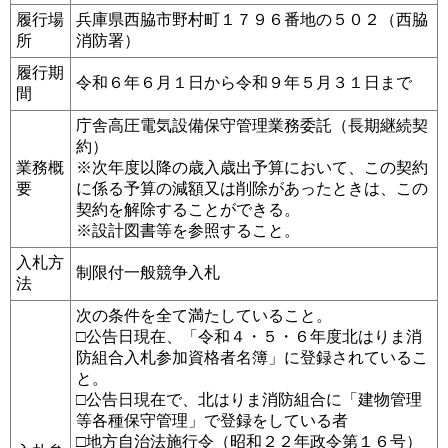
履行場
兵庫県西脇市野村町１７９６番地の５０２（西脇
所
消防署）
履行期
令和６年６月１日から令和９年５月３１日まで
間
庁舎高圧電気設備保守管理業務委託（長期継続契
約）
業務概
※次年度以降の歳入歳出予算において、この契約
要
に係る予算の減額又は削除があったときは、この
契約を解除することができる。
※設計図書等を参照すること。
入札方
制限付一般競争入札
法
次の条件を全て満たしていること。
□公告日現在、「令和４・５・６年度北はりま消
防組合入札参加資格者名簿」に登録されているこ
と。
□公告日現在で、北はりま消防組合に「建物管理
等各種保守管理」で登録をしている者
□地方自治法施行令（昭和２２年政令第１６号）