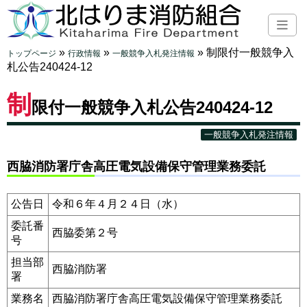
»
»
»
制限付一般競争入
トップページ
行政情報
一般競争入札発注情報
札公告240424-12
制
限付一般競争入札公告240424-12
一般競争入札発注情報
西脇消防署庁舎高圧電気設備保守管理業務委託
公告日
令和６年４月２４日（水）
委託番
西脇委第２号
号
担当部
西脇消防署
署
業務名
西脇消防署庁舎高圧電気設備保守管理業務委託