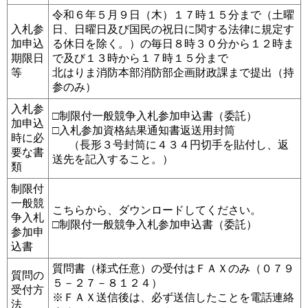
令和６年５月９日（木）１７時１５分まで（土曜
入札参
日、日曜日及び国民の祝日に関する法律に規定す
加申込
る休日を除く。）の毎日８時３０分から１２時ま
期限日
で及び１３時から１７時１５分まで
等
北はりま消防本部消防部企画財政課まで提出（持
参のみ）
入札参
□制限付一般競争入札参加申込書（委託）
加申込
□入札参加資格結果通知書返送用封筒
時に必
（長形３号封筒に４３４円切手を貼付し、返
要な書
送先を記入すること。）
類
制限付
一般競
こちらから、ダウンロードしてください。
争入札
□制限付一般競争入札参加申込書（委託）
参加申
込書
質問書（様式任意）の受付はＦＡＸのみ（０７９
質問の
５－２７－８１２４）
受付方
※ＦＡＸ送信後は、必ず送信したことを電話連絡
法