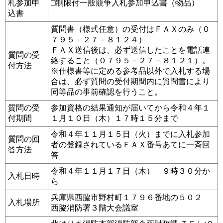
札参加申
□制限付一般競争入札参加申込書（物品）
込書
質問書（様式任意）の受付はＦＡＸのみ（０
７９５－２７－８１２４）
ＦＡＸ送信後は、必ず送信したことを電話連
質問の受
絡すること（０７９５－２７－８１２１）。
付方法
※仕様書等に定める参考品以外で入札する場
合は、必ず質問の受付期間内に質問書により
同等品の事前確認を行うこと。
質問の受
参加資格の結果通知が届いてから令和４年１
付期間
１月１０日（木）１７時１５分まで
令和４年１１月１５日（火）までに入札参加
質問の回
者の登録されているＦＡＸ番号あてに一斉回
答方法
答
令和４年１１月１７日（木） ９時３０分か
入札日時
ら
兵庫県西脇市野村町１７９６番地の５０２
入札場所
西脇消防署３階大会議室