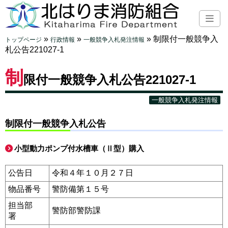
»
»
»
制限付一般競争入
トップページ
行政情報
一般競争入札発注情報
札公告221027-1
制
限付一般競争入札公告221027-1
一般競争入札発注情報
制限付一般競争入札公告
小型動力ポンプ付水槽車（Ⅱ型）購入
公告日
令和４年１０月２７日
物品番号
警防備第１５号
担当部
警防部警防課
署