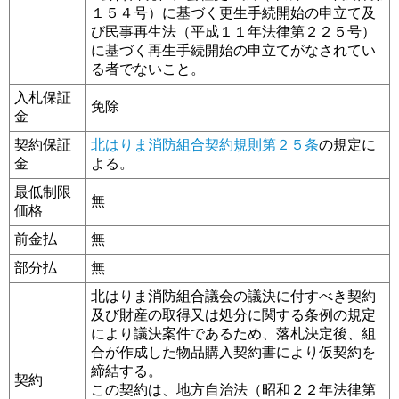
１５４号）に基づく更生手続開始の申立て及
び民事再生法（平成１１年法律第２２５号）
に基づく再生手続開始の申立てがなされてい
る者でないこと。
入札保証
免除
金
契約保証
北はりま消防組合契約規則第２５条
の規定に
金
よる。
最低制限
無
価格
前金払
無
部分払
無
北はりま消防組合議会の議決に付すべき契約
及び財産の取得又は処分に関する条例の規定
により議決案件であるため、落札決定後、組
合が作成した物品購入契約書により仮契約を
締結する。
契約
この契約は、地方自治法（昭和２２年法律第