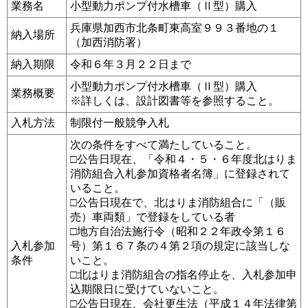
業務名
小型動力ポンプ付水槽車（Ⅱ型）購入
兵庫県加西市北条町東高室９９３番地の１
納入場所
（加西消防署）
納入期限
令和６年３月２２日まで
小型動力ポンプ付水槽車（Ⅱ型）購入
業務概要
※詳しくは、設計図書等を参照すること。
入札方法
制限付一般競争入札
次の条件をすべて満たしていること。
□公告日現在、「令和４・５・６年度北はりま
消防組合入札参加資格者名簿」に登録されて
いること。
□公告日現在で、北はりま消防組合に「（販
売）車両類」で登録をしている者
□地方自治法施行令（昭和２２年政令第１６
入札参加
号）第１６７条の４第２項の規定に該当しな
条件
いこと。
□北はりま消防組合の指名停止を、入札参加申
込期限日に受けていないこと。
□公告日現在、会社更生法（平成１４年法律第