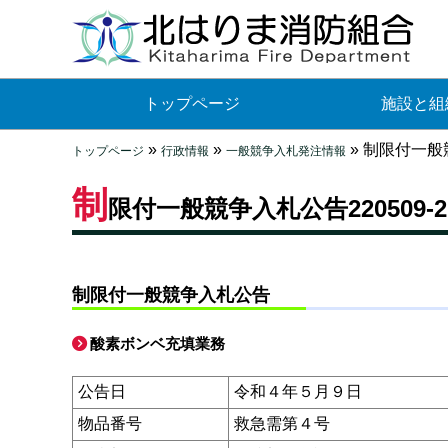
トップページ
施設と組
»
»
»
制限付一般競
トップページ
行政情報
一般競争入札発注情報
制
限付一般競争入札公告220509-2
制限付一般競争入札公告
酸素ボンベ充填業務
公告日
令和４年５月９日
物品番号
救急需第４号