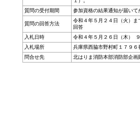
１）。
質問の受付期間
参加資格の結果通知が届いて
令和４年５月２４日（火）ま
質問の回答方法
回答
入札日時
令和４年５月２６日（木） 
入札場所
兵庫県西脇市野村町１７９６
問合せ先
北はりま消防本部消防部企画