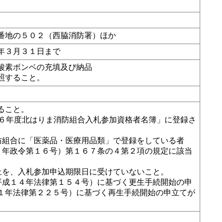
番地の５０２（西脇消防署）ほか
年３月３１日まで
酸素ボンベの充填及び納品
照すること。
ること。
・６年度北はりま消防組合入札参加資格者名簿」に登録さ
防組合に「医薬品・医療用品類」で登録をしている者
２年政令第１６号）第１６７条の４第２項の規定に該当
止を、入札参加申込期限日に受けていないこと。
平成１４年法律第１５４号）に基づく更生手続開始の申
１年法律第２２５号）に基づく再生手続開始の申立てが