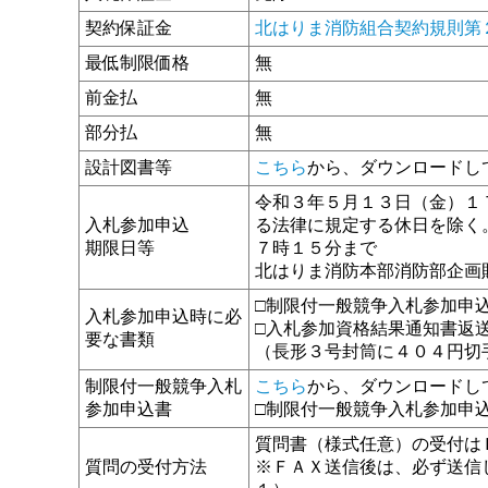
契約保証金
北はりま消防組合契約規則第
最低制限価格
無
前金払
無
部分払
無
設計図書等
こちら
から、ダウンロードし
令和３年５月１３日（金）１
入札参加申込
る法律に規定する休日を除く
期限日等
７時１５分まで
北はりま消防本部消防部企画
□制限付一般競争入札参加申
入札参加申込時に必
□入札参加資格結果通知書返
要な書類
（長形３号封筒に４０４円切
制限付一般競争入札
こちら
から、ダウンロードし
参加申込書
□制限付一般競争入札参加申
質問書（様式任意）の受付は
質問の受付方法
※ＦＡＸ送信後は、必ず送信