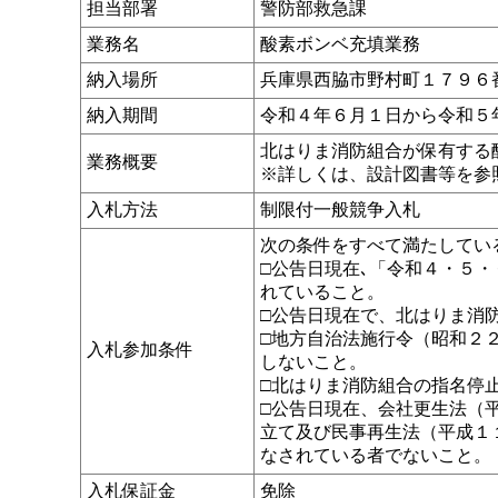
担当部署
警防部救急課
業務名
酸素ボンベ充填業務
納入場所
兵庫県西脇市野村町１７９６
納入期間
令和４年６月１日から令和５
北はりま消防組合が保有する
業務概要
※詳しくは、設計図書等を参
入札方法
制限付一般競争入札
次の条件をすべて満たしてい
□公告日現在､「令和４・５
れていること。
□公告日現在で、北はりま消
□地方自治法施行令（昭和２
入札参加条件
しないこと。
□北はりま消防組合の指名停
□公告日現在、会社更生法（
立て及び民事再生法（平成１
なされている者でないこと。
入札保証金
免除