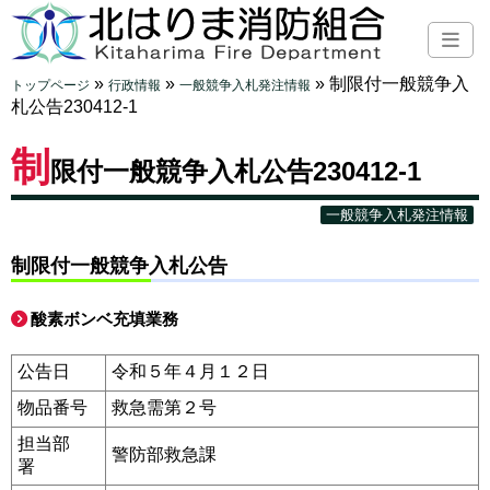
»
»
»
制限付一般競争入
トップページ
行政情報
一般競争入札発注情報
札公告230412-1
制
限付一般競争入札公告230412-1
一般競争入札発注情報
制限付一般競争入札公告
酸素ボンベ充填業務
公告日
令和５年４月１２日
物品番号
救急需第２号
担当部
警防部救急課
署