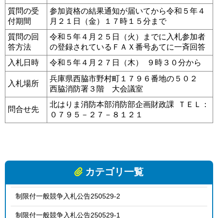
質問の受
参加資格の結果通知が届いてから令和５年４
付期間
月２１日（金）１７時１５分まで
質問の回
令和５年４月２５日（火）までに入札参加者
答方法
の登録されているＦＡＸ番号あてに一斉回答
入札日時
令和５年４月２７日（木） ９時３０分から
兵庫県西脇市野村町１７９６番地の５０２
入札場所
西脇消防署３階 大会議室
北はりま消防本部消防部企画財政課 ＴＥＬ：
問合せ先
０７９５－２７－８１２１
カテゴリ一覧
制限付一般競争入札公告250529-2
制限付一般競争入札公告250529-1