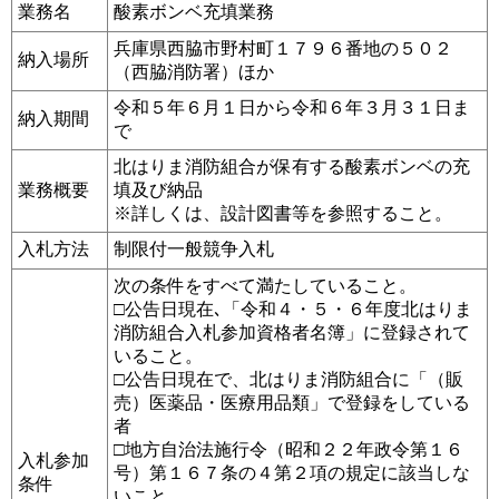
業務名
酸素ボンベ充填業務
兵庫県西脇市野村町１７９６番地の５０２
納入場所
（西脇消防署）ほか
令和５年６月１日から令和６年３月３１日ま
納入期間
で
北はりま消防組合が保有する酸素ボンベの充
業務概要
填及び納品
※詳しくは、設計図書等を参照すること。
入札方法
制限付一般競争入札
次の条件をすべて満たしていること。
□公告日現在､「令和４・５・６年度北はりま
消防組合入札参加資格者名簿」に登録されて
いること。
□公告日現在で、北はりま消防組合に「（販
売）医薬品・医療用品類」で登録をしている
者
□地方自治法施行令（昭和２２年政令第１６
入札参加
号）第１６７条の４第２項の規定に該当しな
条件
いこと。