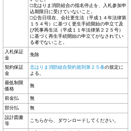
□北はりま消防組合の指名停止を、入札参加申
込期限日に受けていないこと。
□公告日現在、会社更生法（平成１４年法律第
１５４号）に基づく更生手続開始の申立て及
び民事再生法（平成１１年法律第２２５号）
に基づく再生手続開始の申立てがなされてい
る者でないこと。
入札保証
免除
金
契約保証
北はりま消防組合契約規則第２５条
の規定に
金
よる。
最低制限
無
価格
前金払
無
部分払
無
設計図書
こちらから、ダウンロードしてください。
等