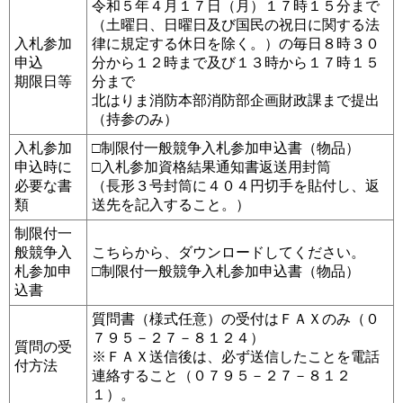
令和５年４月１７日（月）１７時１５分まで
（土曜日、日曜日及び国民の祝日に関する法
入札参加
律に規定する休日を除く。）の毎日８時３０
申込
分から１２時まで及び１３時から１７時１５
期限日等
分まで
北はりま消防本部消防部企画財政課まで提出
（持参のみ）
入札参加
□制限付一般競争入札参加申込書（物品）
申込時に
□入札参加資格結果通知書返送用封筒
必要な書
（長形３号封筒に４０４円切手を貼付し、返
類
送先を記入すること。）
制限付一
般競争入
こちらから、ダウンロードしてください。
札参加申
□制限付一般競争入札参加申込書（物品）
込書
質問書（様式任意）の受付はＦＡＸのみ（０
７９５－２７－８１２４）
質問の受
※ＦＡＸ送信後は、必ず送信したことを電話
付方法
連絡すること（０７９５－２７－８１２
１）。