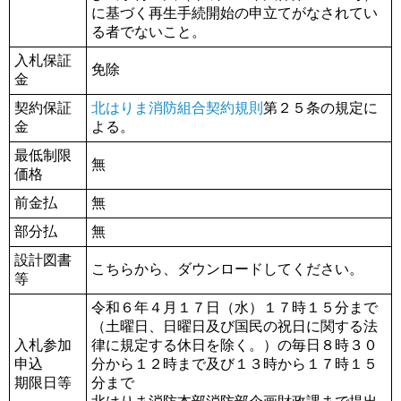
に基づく再生手続開始の申立てがなされてい
る者でないこと。
入札保証
免除
金
契約保証
北はりま消防組合契約規則
第２５条の規定に
金
よる。
最低制限
無
価格
前金払
無
部分払
無
設計図書
こちらから、ダウンロードしてください。
等
令和６年４月１７日（水）１７時１５分まで
（土曜日、日曜日及び国民の祝日に関する法
入札参加
律に規定する休日を除く。）の毎日８時３０
申込
分から１２時まで及び１３時から１７時１５
期限日等
分まで