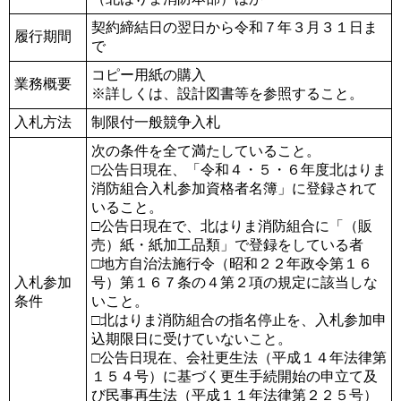
契約締結日の翌日から令和７年３月３１日ま
履行期間
で
コピー用紙の購入
業務概要
※詳しくは、設計図書等を参照すること。
入札方法
制限付一般競争入札
次の条件を全て満たしていること。
□公告日現在、「令和４・５・６年度北はりま
消防組合入札参加資格者名簿」に登録されて
いること。
□公告日現在で、北はりま消防組合に「（販
売）紙・紙加工品類」で登録をしている者
□地方自治法施行令（昭和２２年政令第１６
入札参加
号）第１６７条の４第２項の規定に該当しな
条件
いこと。
□北はりま消防組合の指名停止を、入札参加申
込期限日に受けていないこと。
□公告日現在、会社更生法（平成１４年法律第
１５４号）に基づく更生手続開始の申立て及
び民事再生法（平成１１年法律第２２５号）