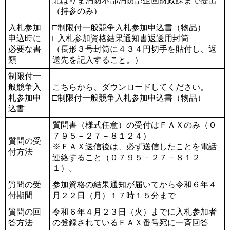
北はりま消防本部消防部企画財政課まで提出
（持参のみ）
入札参加
□制限付一般競争入札参加申込書（物品）
申込時に
□入札参加資格結果通知書返送用封筒
必要な書
（長形３号封筒に４３４円切手を貼付し、返
類
送先を記入すること。）
制限付一
般競争入
こちらから、ダウンロードしてください。
札参加申
□制限付一般競争入札参加申込書（物品）
込書
質問書（様式任意）の受付はＦＡＸのみ（０
７９５－２７－８１２４）
質問の受
※ＦＡＸ送信後は、必ず送信したことを電話
付方法
連絡すること（０７９５－２７－８１２
１）。
質問の受
参加資格の結果通知が届いてから令和６年４
付期間
月２２日（月）１７時１５分まで
質問の回
令和６年４月２３日（火）までに入札参加者
答方法
の登録されているＦＡＸ番号宛に一斉回答