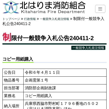
»
»
»
制限付一般競争入
トップページ
行政情報
一般競争入札発注情報
札公告240411-2
制
限付一般競争入札公告240411-2
一般競争入札発注情報
コピー用紙購入
公告日
令和６年４月１１日
物品番号
企画需第１号
担当部署
消防部企画財政課
業務名
コピー用紙購入
兵庫県西脇市野村町１７９６番地の５０２
納入場所
（北はりま消防本部）ほか