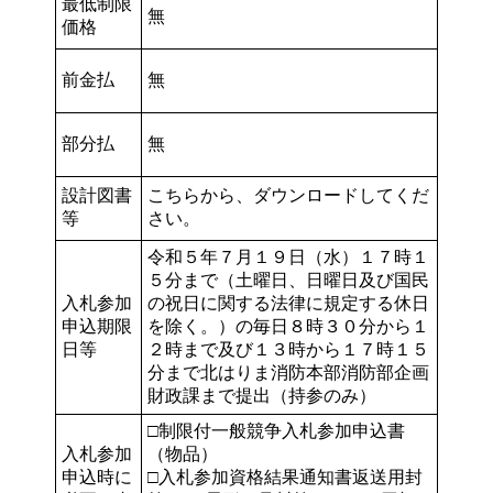
最低制限
無
価格
前金払
無
部分払
無
設計図書
こちらから、ダウンロードしてくだ
等
さい。
令和５年７月１９日（水）１７時１
５分まで（土曜日、日曜日及び国民
入札参加
の祝日に関する法律に規定する休日
申込期限
を除く。）の毎日８時３０分から１
日等
２時まで及び１３時から１７時１５
分まで北はりま消防本部消防部企画
財政課まで提出（持参のみ）
□制限付一般競争入札参加申込書
入札参加
（物品）
申込時に
□入札参加資格結果通知書返送用封