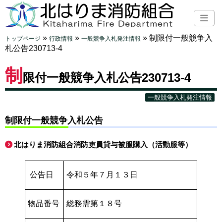
»
»
»
制限付一般競争入
トップページ
行政情報
一般競争入札発注情報
札公告230713-4
制
限付一般競争入札公告230713-4
一般競争入札発注情報
制限付一般競争入札公告
北はりま消防組合消防吏員貸与被服購入（活動服等）
公告日
令和５年７月１３日
物品番号
総務需第１８号