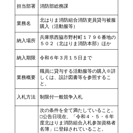
担当部署
消防部総務課
北はりま消防組合消防吏員貸与被服
業務名
購入（活動服等）
兵庫県西脇市野村町１７９６番地の
納入場所
５０２（北はりま消防本部）ほか
納入期限
令和６年３月１５日まで
職員に貸与する活動服等の購入※詳
業務概要
しくは、設計図書等を参照するこ
と。
入札方法
制限付一般競争入札
次の条件を全て満たしていること。
□公告日現在、「令和４・５・６年
度北はりま消防組合入札参加資格者
名簿」に登録されていること。