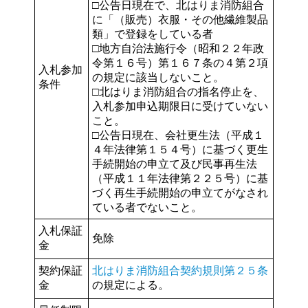
□公告日現在で、北はりま消防組合
に「（販売）衣服・その他繊維製品
類」で登録をしている者
□地方自治法施行令（昭和２２年政
令第１６号）第１６７条の４第２項
入札参加
の規定に該当しないこと。
条件
□北はりま消防組合の指名停止を、
入札参加申込期限日に受けていない
こと。
□公告日現在、会社更生法（平成１
４年法律第１５４号）に基づく更生
手続開始の申立て及び民事再生法
（平成１１年法律第２２５号）に基
づく再生手続開始の申立てがなされ
ている者でないこと。
入札保証
免除
金
契約保証
北はりま消防組合契約規則第２５条
金
の規定による。