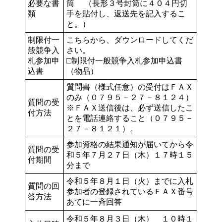
必要な書
筒 （長形３号封筒に４０４円切
類
手を貼付し、返送先を記入するこ
と。）
制限付一
こちらから、ダウンロードしてくだ
般競争入
さい。
札参加申
□制限付一般競争入札参加申込書
込書
（物品）
質問書（様式任意）の受付はＦＡＸ
のみ（０７９５－２７－８１２４）
質問の受
※ＦＡＸ送信後は、必ず送信したこ
付方法
とを電話連絡すること（０７９５－
２７－８１２１）。
参加資格の結果通知が届いてから令
質問の受
和５年７月２７日（木）１７時１５
付期間
分まで
令和５年８月１日（火）までに入札
質問の回
参加者の登録されているＦＡＸ番号
答方法
あてに一斉回答
令和５年８月３日（木） １０時１