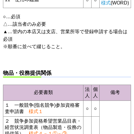
様式
(WORD)
○…必須
△…該当者のみ必要
▲…管内の本店又は支店、営業所等で登録申請する場合は
必須
※順番に並べて綴じること。
物品・役務提供関係
法
個
必要書類
備考
人
人
１ 一般競争(指名競争)参加資格審
○
○
査申請書
様式１
２ 競争参加資格希望営業品目表・
経営状況調査表（物品製造・役務の
提供等）
様式４－１①～③