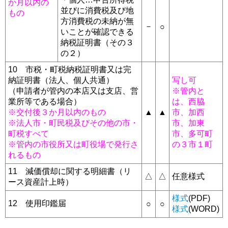
か月以内の
並びに消費税及び地
もの
方消費税の未納が無
－
○
いことが確認できる
納税証明書（その３
の２）
10 市税・町税納税証明書又は完
納証明書（法人、個人共通）
写し可
（申請者が管内の本店又は支店、営
※管内と
業所等である場合）
は、西脇
※交付後３か月以内のもの
▲
▲
市、加西
※法人市・町民税及びその他の市・
市、加東
町税すべて
市、多可町
※管内の市役所又は町役場で発行さ
の３市１町
れるもの
11 減価償却に関する明細書（リ
△
△
任意様式
ース資産計上時）
様式
(PDF)
12 使用印鑑届
○
○
様式
(WORD)