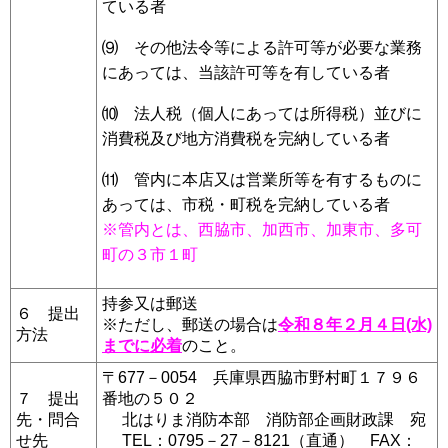
ている者
⑼ その他法令等による許可等が必要な業務
にあっては、当該許可等を有している者
⑽ 法人税（個人にあっては所得税）並びに
消費税及び地方消費税を完納している者
⑾ 管内に本店又は営業所等を有するものに
あっては、市税・町税を完納している者
※管内とは、西脇市、加西市、加東市、多可
町の３市１町
持参又は郵送
６ 提出
※ただし、郵送の場合は
令和８年２月４日(水)
方法
までに必着
のこと。
〒677－0054 兵庫県西脇市野村町１７９６
７ 提出
番地の５０２
先・問合
北はりま消防本部 消防部企画財政課 宛
せ先
TEL：0795－27－8121（直通） FAX：