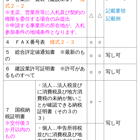
式２－２
記載要領
※支店、営業所等に入札及び契約の
△
△
記載例
権限を委任する場合のみ提出
※申請する事業所の所在地が、入札
参加条件の地域条件となります。
４ ＦＡＸ番号表
様式２－３
○
○
５ 総合評定値通知書 ※最新のも
写し可
○
○
の
６ 建設業許可証明書 ※許可があ
写し可
○
○
るものすべて
・法人…法人税並び
に消費税及び地方消
費税の未納が無いこ
－
○
とが確認できる納税
７ 国税納
証明書（その３の
税証明書
３）
※交付後３
写し可
・個人…申告所得税
か月以内の
並びに消費税及び地
もの