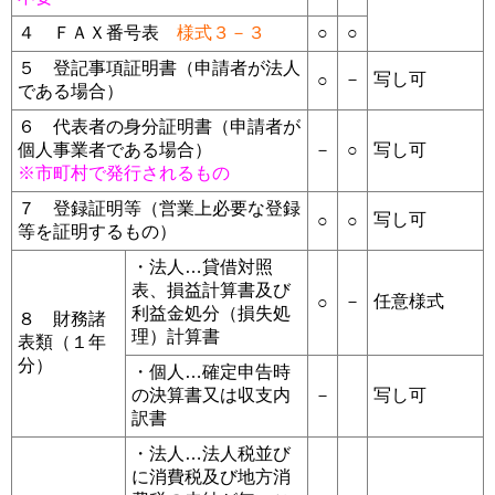
４ ＦＡＸ番号表
様式３－３
○
○
５ 登記事項証明書（申請者が法人
－
写し可
○
である場合）
６ 代表者の身分証明書（申請者が
個人事業者である場合）
－
○
写し可
※市町村で発行されるもの
７ 登録証明等（営業上必要な登録
写し可
○
○
等を証明するもの）
・法人…貸借対照
表、損益計算書及び
－
任意様式
○
利益金処分（損失処
８ 財務諸
理）計算書
表類（１年
分）
・個人…確定申告時
の決算書又は収支内
－
写し可
訳書
・法人…法人税並び
に消費税及び地方消