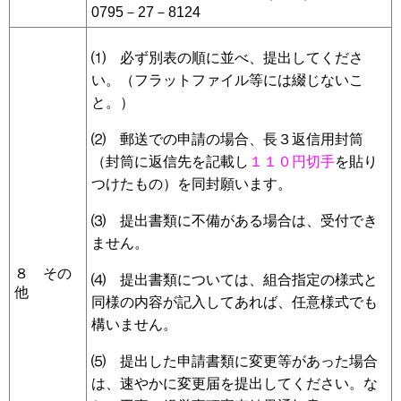
0795－27－8124
⑴ 必ず別表の順に並べ、提出してくださ
い。（フラットファイル等には綴じないこ
と。）
⑵ 郵送での申請の場合、長３返信用封筒
（封筒に返信先を記載し
１１０円切手
を貼り
つけたもの）を同封願います。
⑶ 提出書類に不備がある場合は、受付でき
ません。
８ その
⑷ 提出書類については、組合指定の様式と
他
同様の内容が記入してあれば、任意様式でも
構いません。
⑸ 提出した申請書類に変更等があった場合
は、速やかに変更届を提出してください。な