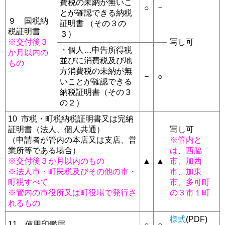
費税の未納が無いこ
－
○
とが確認できる納税
９ 国税納
証明書 （その３の
税証明書
３）
※交付後３
写し可
・個人…申告所得税
か月以内の
並びに消費税及び地
もの
方消費税の未納が無
－
○
いことが確認できる
納税証明書（その３
の２）
10 市税・町税納税証明書又は完納
証明書（法人、個人共通）
写し可
（申請者が管内の本店又は支店、営
※管内と
業所等である場合）
は、西脇
※交付後３か月以内のもの
▲
▲
市、加西
※法人市・町民税及びその他の市・
市、加東
町税すべて
市、多可町
※管内の市役所又は町役場で発行さ
の３市１町
れるもの
様式
(PDF)
11 使用印鑑届
○
○