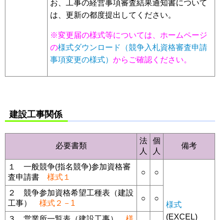
お、工事の経営事項審査結果通知書について
は、更新の都度提出してください。
※変更届の様式等については、ホームページ
の
様式ダウンロード（競争入札資格審査申請
事項変更の様式）
からご確認ください。
建設工事関係
法
個
必要書類
備考
人
人
１ 一般競争(指名競争)参加資格審
○
○
査申請書
様式１
２ 競争参加資格希望工種表（建設
○
○
工事）
様式２－1
様式
(EXCEL)
３ 営業所一覧表（建設工事）
様