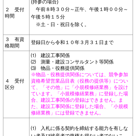
(持参の場合)
午前８時３０分～正午、午後１時００分～
２ 受付
時間
午後５時１５分
※土・日・祝日を除く。
３ 有資
登録日から令和１０年３月３１日まで
格期間
⑴ 建設工事関係
⑵ 測量・建設コンサルタント等関係
⑶ 物品・役務提供関係
※物品・役務提供関係については、競争参加
４ 受付
資格希望営業品目表（役務の提供等）につい
区分
て、「その他」に「小規模修繕業務」を設け
ています。「小規模修繕業務」に登録した場
合、建設工事関係の登録はできません。ま
た、建設工事関係に登録した場合、「小規模
修繕業務」には登録できません。
⑴ 入札に係る契約を締結する能力を有しな
い者及び破産者で復権を得ない者でないこ