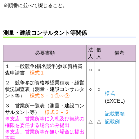
※順番に並べて綴じること。
測量・建設コンサルタント等関係
法
個
必要書類
備考
人
人
１ 一般競争(指名競争)参加資格審
○
○
査申請書
様式１
２ 競争参加資格希望業種表・経営
状況調査表（測量・建設コンサルタ
○
○
様式
ント等）
様式３－１①～③
(EXCEL)
３ 営業所一覧表（測量・建設コン
サルタント等）
様式３－２
記載要領
※支店、営業所等に入札及び契約の
記載例
△
△
権限を委任する場合のみ提出
※支店、営業所等が無い場合は提出
不要