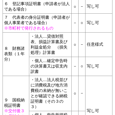
６ 登記事項証明書（申請者が法人
－
写し可
○
である場合）
７ 代表者の身分証明書（申請者が
個人事業者である場合）
－
○
写し可
※市町村で発行されるもの
・法人…貸借対照
表、損益計算書及び
－
任意様式
○
利益金処分 （損失
８ 財務諸
処理）計算書
表類（１年
分）
・個人…確定申告時
の決算書又は収支内
－
○
写し可
訳書
・法人…法人税並び
に消費税及び地方消
費税の未納が無いこ
－
○
とが確認できる納税
９ 国税納
証明書（その３の
税証明書
３）
※交付後３
写し可
・個人…申告所得税