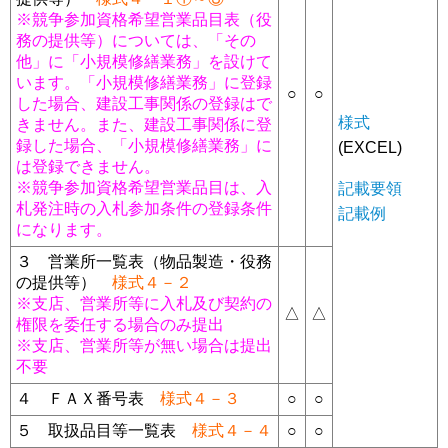
※競争参加資格希望営業品目表（役
務の提供等）については、「その
他」に「小規模修繕業務」を設けて
います。「小規模修繕業務」に登録
○
○
した場合、建設工事関係の登録はで
様式
きません。また、建設工事関係に登
録した場合、「小規模修繕業務」に
(EXCEL)
は登録できません。
※競争参加資格希望営業品目は、入
記載要領
札発注時の入札参加条件の登録条件
記載例
になります。
３ 営業所一覧表（物品製造・役務
の提供等）
様式４－２
※支店、営業所等に入札及び契約の
△
△
権限を委任する場合のみ提出
※支店、営業所等が無い場合は提出
不要
４ ＦＡＸ番号表
様式４－３
○
○
５ 取扱品目等一覧表
様式４－４
○
○