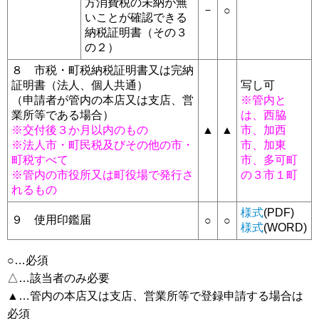
方消費税の未納が無
－
○
いことが確認できる
納税証明書（その３
の２）
８ 市税・町税納税証明書又は完納
証明書（法人、個人共通）
写し可
（申請者が管内の本店又は支店、営
※管内と
業所等である場合）
は、西脇
※交付後３か月以内のもの
▲
▲
市、加西
※法人市・町民税及びその他の市・
市、加東
町税すべて
市、多可町
※管内の市役所又は町役場で発行さ
の３市１町
れるもの
様式
(PDF)
９ 使用印鑑届
○
○
様式
(WORD)
○…必須
△…該当者のみ必要
▲…管内の本店又は支店、営業所等で登録申請する場合は
必須