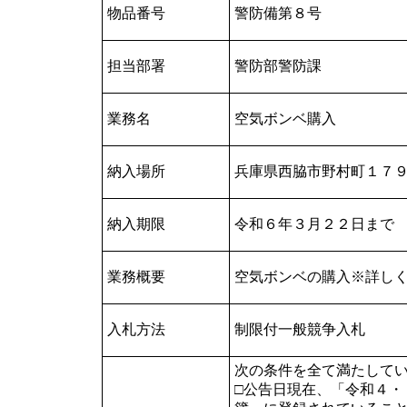
物品番号
警防備第８号
担当部署
警防部警防課
業務名
空気ボンベ購入
納入場所
兵庫県西脇市野村町１７
納入期限
令和６年３月２２日まで
業務概要
空気ボンベの購入※詳し
入札方法
制限付一般競争入札
次の条件を全て満たして
□公告日現在、「令和４・