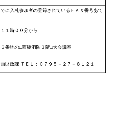
までに入札参加者の登録されているＦＡＸ番号あて
 １１時００分から
６番地の□西脇消防３階□大会議室
画財政課 ＴＥＬ：０７９５－２７－８１２１