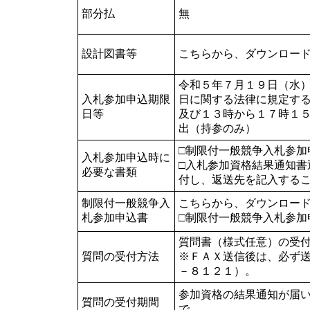
部分払
無
設計図書等
こちらから、ダウンロー
令和５年７月１９日（水
入札参加申込期限
日に関する法律に規定す
日等
及び１３時から１７時１
出（持参のみ）
□制限付一般競争入札参加
入札参加申込時に
□入札参加資格結果通知
必要な書類
付し、返送先を記入する
制限付一般競争入
こちらから、ダウンロー
札参加申込書
□制限付一般競争入札参加
質問書（様式任意）の受
質問の受付方法
※ＦＡＸ送信後は、必ず
－８１２１）。
参加資格の結果通知が届
質問の受付期間
で