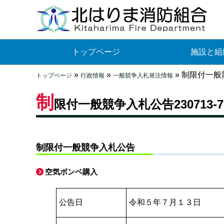
トップページ
施設と組
»
»
»
制限付一般競
トップページ
行政情報
一般競争入札発注情報
制
限付一般競争入札公告230713-7
制限付一般競争入札公告
空気ボンベ購入
公告日
令和５年７月１３日