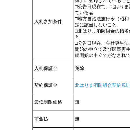
簿」に登録されているこ
□公告日現在で、北はりま
ている者
□地方自治法施行令（昭和
入札参加条件
定に該当しないこと。
□北はりま消防組合の指名
と。
□公告日現在、会社更生法
開始の申立て及び民事再
続開始の申立てがなされ
入札保証金
免除
契約保証金
北はりま消防組合契約規
最低制限価格
無
前金払
無