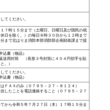
ドしてください。
）１７時１５分まで（土曜日、日曜日及び国民の祝
る休日を除く。）の毎日８時３０分から１２時まで
５分まで北はりま消防本部消防部企画財政課まで提
申込書（物品）
書返送用封筒 （長形３号封筒に４０４円切手を貼
こと。）
ドしてください。
申込書（物品）
付はＦＡＸのみ（０７９５－２７－８１２４）
送信したことを電話連絡すること（０７９５－２７
いてから令和５年７月２７日（木）１７時１５分ま