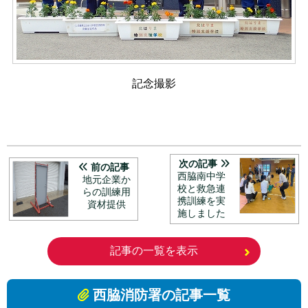
記念撮影
次の記事
前の記事
西脇南中学
地元企業か
校と救急連
らの訓練用
携訓練を実
資材提供
施しました
記事の一覧を表示
西脇消防署の記事一覧