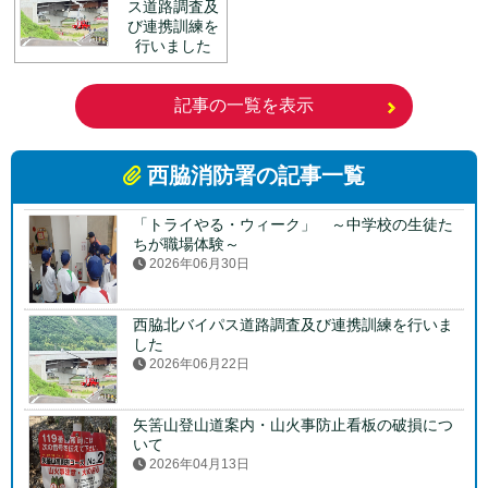
ス道路調査及
び連携訓練を
行いました
記事の一覧を表示
西脇消防署の記事一覧
「トライやる・ウィーク」 ～中学校の生徒た
ちが職場体験～
2026年06月30日
西脇北バイパス道路調査及び連携訓練を行いま
した
2026年06月22日
矢筈山登山道案内・山火事防止看板の破損につ
いて
2026年04月13日