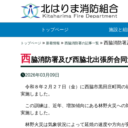
トップページ
施設と組
»
»
»
西脇消防署
トップページ
新着情報
西脇消防署の記事一覧
西
脇消防署及び西脇北出張所合
2026年03月09日
令和８年２月２７日（金）に西脇市黒田庄町岡の福
実施しました。
この訓練は、近年、増加傾向にある林野火災への対
実施しました。
林野火災は気象状況によって延焼の速度や方向が変