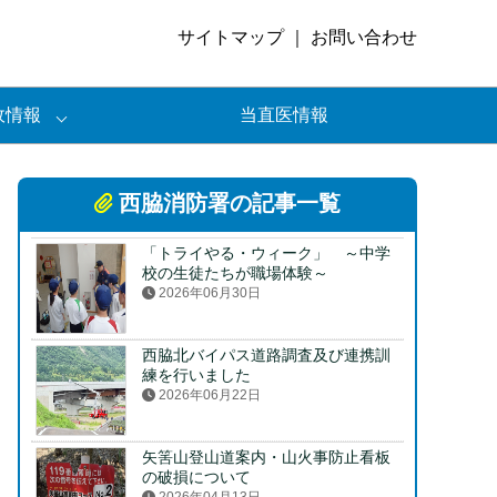
サイトマップ
｜
お問い合わせ
政情報
当直医情報
西脇消防署の記事一覧
「トライやる・ウィーク」 ～中学
校の生徒たちが職場体験～
2026年06月30日
西脇北バイパス道路調査及び連携訓
練を行いました
2026年06月22日
矢筈山登山道案内・山火事防止看板
の破損について