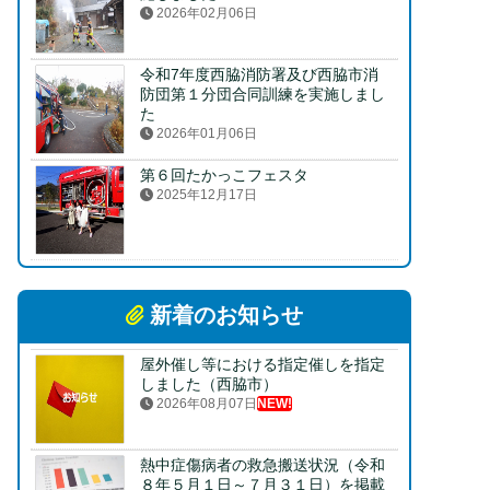
2026年02月06日
令和7年度西脇消防署及び西脇市消
防団第１分団合同訓練を実施しまし
た
2026年01月06日
第６回たかっこフェスタ
2025年12月17日
新着のお知らせ
屋外催し等における指定催しを指定
しました（西脇市）
2026年08月07日
NEW!
熱中症傷病者の救急搬送状況（令和
８年５月１日～７月３１日）を掲載