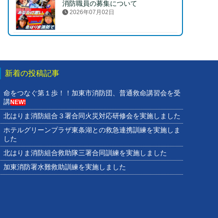
消防職員の募集について
2026年07月02日
新着の投稿記事
命をつなぐ第１歩！！加東市消防団、普通救命講習会を受
講
NEW!
北はりま消防組合３署合同火災対応研修会を実施しました
ホテルグリーンプラザ東条湖との救急連携訓練を実施しま
した
北はりま消防組合救助隊三署合同訓練を実施しました
加東消防署水難救助訓練を実施しました