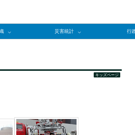
織
災害統計
行
キッズページ