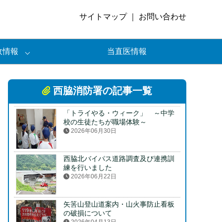
サイトマップ
｜
お問い合わせ
政情報
当直医情報
西脇消防署の記事一覧
「トライやる・ウィーク」 ～中学
校の生徒たちが職場体験～
2026年06月30日
西脇北バイパス道路調査及び連携訓
練を行いました
2026年06月22日
矢筈山登山道案内・山火事防止看板
の破損について