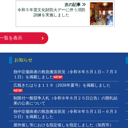
次の記事
令和５年度文化財防火デーに伴う消防
訓練を実施しました
一覧を表示
お知らせ
熱中症傷病者の救急搬送状況（令和８年５月１日～７月３
１日）を掲載しました
NEW!
広報きたはりま１１９（2026年夏号）を掲載しました
NEW!
制限付一般競争入札（令和８年６月２５日公告）の開札結
果の公表について
熱中症傷病者の救急搬送状況（令和８年５月１日～６月３
０日）を掲載しました
屋外催し等における指定催しを指定しました（加西市）