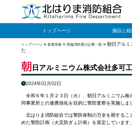
トップページ
施設と組
»
»
»
朝日アルミ
トップページ
新着情報
西脇消防署の記事一覧
た
朝
日アルミニウム株式会社多可
2024年02月02日
令和６年１月２３日（火）、朝日アルミニウム株式
同事業所との連携強化を目的に警防査察を実施しま
北はりま消防組合では警防体制の万全を期すること
めた警防計画（火災防ぎょ計画）を策定しています