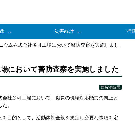
織
災害統計
行
ニウム株式会社多可工場において警防査察を実施しまし
工場において警防査察を実施しました
西脇消防署
会社多可工場において、職員の現場対応能力の向上と
した。
を目的として、活動体制全般を想定し必要な事項を定
。