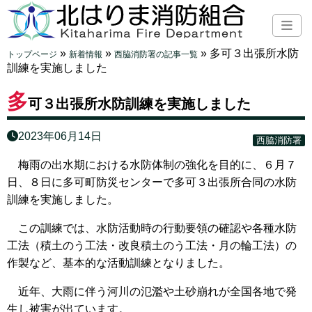
»
»
»
多可３出張所水防
トップページ
新着情報
西脇消防署の記事一覧
訓練を実施しました
多
可３出張所水防訓練を実施しました
2023年06月14日
西脇消防署
梅雨の出水期における水防体制の強化を目的に、６月７
日、８日に多可町防災センターで多可３出張所合同の水防
訓練を実施しました。
この訓練では、水防活動時の行動要領の確認や各種水防
工法（積土のう工法・改良積土のう工法・月の輪工法）の
作製など、基本的な活動訓練となりました。
近年、大雨に伴う河川の氾濫や土砂崩れが全国各地で発
生し被害が出ています。