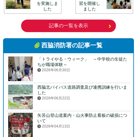
を実施しま
習を開催し
した
ました
記事の一覧を表示
西脇消防署の記事一覧
「トライやる・ウィーク」 ～中学校の生徒た
ちが職場体験～
2026年06月30日
西脇北バイパス道路調査及び連携訓練を行いま
した
2026年06月22日
矢筈山登山道案内・山火事防止看板の破損につ
いて
2026年04月13日