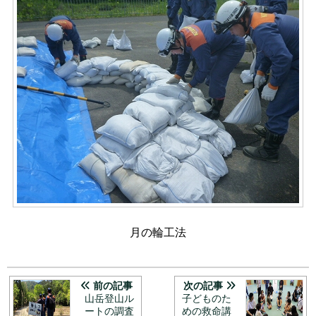
月の輪工法
前の記事
次の記事
山岳登山ル
子どものた
ートの調査
めの救命講