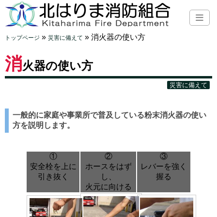
»
»
消火器の使い方
トップページ
災害に備えて
消
火器の使い方
災害に備えて
一般的に家庭や事業所で普及している粉末消火器の使い
方を説明します。
①
②
③
安全栓を上に
ホースをはず
レバーを強く
引き抜く
し、
握る
火元に向ける