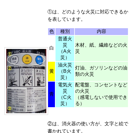
①は、どのような火災に対応できるか
を表しています。
色
種別
内容
普通火
災
木材、紙、繊維などの火
白
（A火
災
災）
油火災
灯油、ガソリンなどの油
黄
（B火
類の火災
災）
電気火
配電盤、コンセントなど
災
の火災
青
（C火
（感電しないで使用でき
災）
る）
②は、消火器の使い方が、文字と絵で
書かれています。