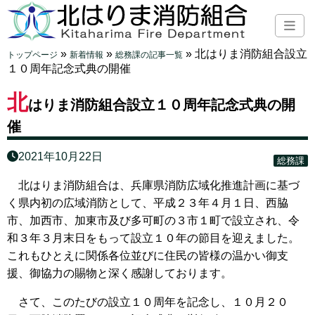
»
»
»
北はりま消防組合設立
トップページ
新着情報
総務課の記事一覧
１０周年記念式典の開催
北
はりま消防組合設立１０周年記念式典の開
催
2021年10月22日
総務課
北はりま消防組合は、兵庫県消防広域化推進計画に基づ
く県内初の広域消防として、平成２３年４月１日、西脇
市、加西市、加東市及び多可町の３市１町で設立され、令
和３年３月末日をもって設立１０年の節目を迎えました。
これもひとえに関係各位並びに住民の皆様の温かい御支
援、御協力の賜物と深く感謝しております。
さて、このたびの設立１０周年を記念し、１０月２０