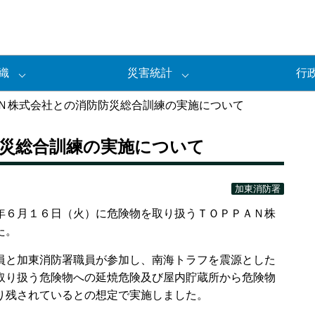
織
災害統計
行
Ｎ株式会社との消防防災総合訓練の実施について
防災総合訓練の実施について
加東消防署
６月１６日（火）に危険物を取り扱うＴＯＰＰＡＮ株
た。
と加東消防署職員が参加し、南海トラフを震源とした
取り扱う危険物への延焼危険及び屋内貯蔵所から危険物
り残されているとの想定で実施しました。