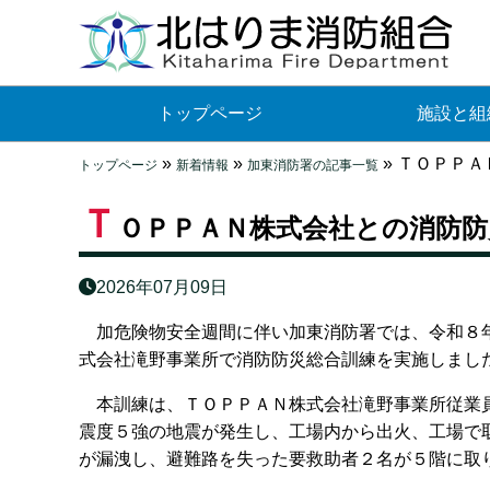
トップページ
施設と組
»
»
»
ＴＯＰＰＡ
トップページ
新着情報
加東消防署の記事一覧
Ｔ
ＯＰＰＡＮ株式会社との消防
2026年07月09日
加危険物安全週間に伴い加東消防署では、令和８年
式会社滝野事業所で消防防災総合訓練を実施しまし
本訓練は、ＴＯＰＰＡＮ株式会社滝野事業所従業員
震度５強の地震が発生し、工場内から出火、工場で
が漏洩し、避難路を失った要救助者２名が５階に取