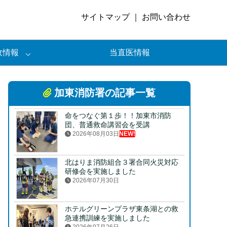
サイトマップ
｜
お問い合わせ
政情報
当直医情報
加東消防署の記事一覧
命をつなぐ第１歩！！加東市消防
団、普通救命講習会を受講
2026年08月03日
NEW!
北はりま消防組合３署合同火災対応
研修会を実施しました
2026年07月30日
ホテルグリーンプラザ東条湖との救
急連携訓練を実施しました