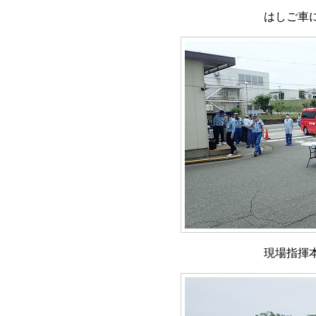
はしご車
現場指揮