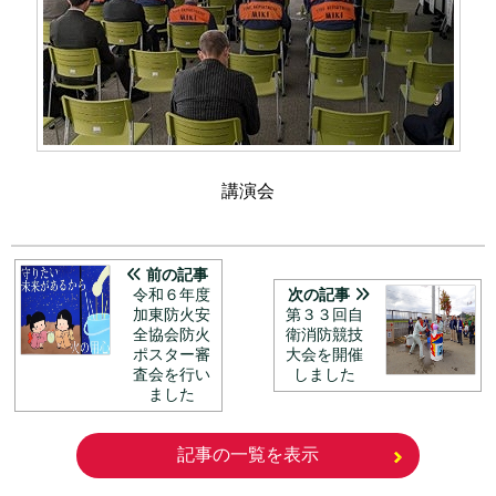
講演会
前の記事
令和６年度
次の記事
加東防火安
第３３回自
全協会防火
衛消防競技
ポスター審
大会を開催
査会を行い
しました
ました
記事の一覧を表示