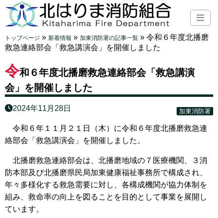
»
»
»
令和６年度北播磨
トップページ
新着情報
加東消防署の記事一覧
救急連絡部会「救急講演会」を開催しました
令
和６年度北播磨救急連絡部会「救急講演
会」を開催しました
2024年11月28日
加東消防署
令和６年１１月２１日（木）に令和６年度北播磨救急連
絡部会「救急講演会」を開催しました。
北播磨救急連絡部会は、北播磨地域の７医療機関、３消
防本部及び北播磨県民局加東健康福祉事務所で構成され、
年々多様化する救急需要に対し、各構成機関が協力体制を
組み、救命率の向上を図ることを目的として事業を展開し
ています。