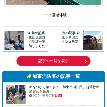
ロープ渡過体験
前の記事
次の記事
集団災害対
第３８回女
応訓練を実
性防火教室
施しました
記事の一覧を表示
加東消防署の記事一覧
命をつなぐ第１歩！！加東市消防団、普通救命
講習会を受講
2026年08月03日
NEW!