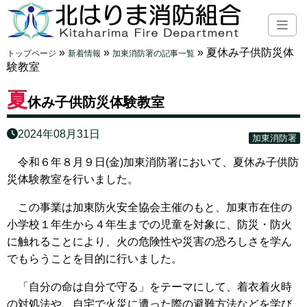
»
»
»
夏休み子供防災体
トップページ
新着情報
加東消防署の記事一覧
験教室
夏
休み子供防災体験教室
2024年08月31日
加東消防署
令和６年８月９日(金)加東消防署において、夏休み子供防
災体験教室を行いました。
この事業は加東防火安全協会主催のもと、加東市在住の
小学校１年生から４年生までの児童を対象に、防災・防火
に触れることにより、火の危険性や災害の恐ろしさを学ん
でもらうことを目的に行いました。
「自分の命は自分で守る」をテーマにして、着衣着火時
の対処法や、自宅で火災に遭った際の避難方法などを学び