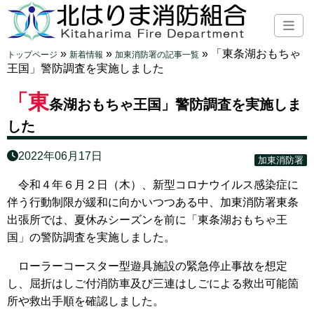
»
»
»
「東条湖おもちゃ
トップページ
新着情報
加東消防署の記事一覧
王国」警防調査を実施しました
「東
条湖おもちゃ王国」警防調査を実施しま
した
2022年06月17日
加東消防署
令和４年６月２日（木）、新型コロナウイルス感染症に
伴う行動制限が緩和に向かいつつある中、加東消防署東条
出張所では、夏休みシーズンを前に「東条湖おもちゃ王
国」の警防調査を実施しました。
ローラーコースター型遊具施設の緊急停止事故を想定
し、屈折はしご付消防車及び三連はしごによる救出可能箇
所や救出手順を確認しました。