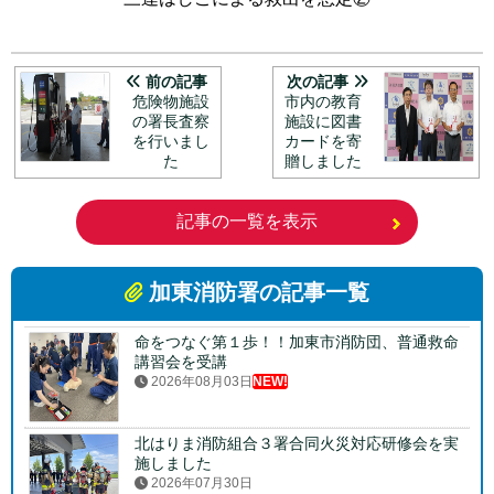
前の記事
次の記事
危険物施設
市内の教育
の署長査察
施設に図書
を行いまし
カードを寄
た
贈しました
記事の一覧を表示
加東消防署の記事一覧
命をつなぐ第１歩！！加東市消防団、普通救命
講習会を受講
2026年08月03日
NEW!
北はりま消防組合３署合同火災対応研修会を実
施しました
2026年07月30日