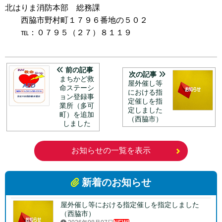
北はりま消防本部 総務課
西脇市野村町１７９６番地の５０２
℡：０７９５（２７）８１１９
前の記事
次の記事
まちかど救
屋外催し等
命ステーシ
における指
ョン登録事
定催しを指
業所（多可
定しました
町）を追加
（西脇市）
しました
お知らせの一覧を表示
新着のお知らせ
屋外催し等における指定催しを指定しました
（西脇市）