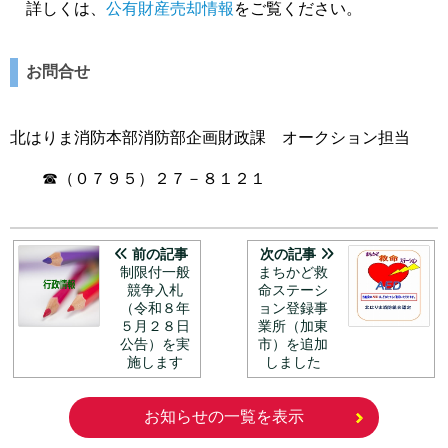
詳しくは、
公有財産売却情報
をご覧ください。
お問合せ
北はりま消防本部消防部企画財政課 オークション担当
☎（０７９５）２７－８１２１
前の記事
次の記事
制限付一般
まちかど救
競争入札
命ステーシ
（令和８年
ョン登録事
５月２８日
業所（加東
公告）を実
市）を追加
施します
しました
お知らせの一覧を表示