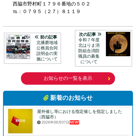
西脇市野村町１７９６番地の５０２
℡：０７９５（２７）８１１９
次の記事
前の記事
令和７年度
北播磨地域
北はりま消
公務員合同
防組合消防
説明会の実
職員の募集
施について
について
お知らせの一覧を表示
新着のお知らせ
屋外催し等における指定催しを指定しました
（西脇市）
2026年08月07日
NEW!