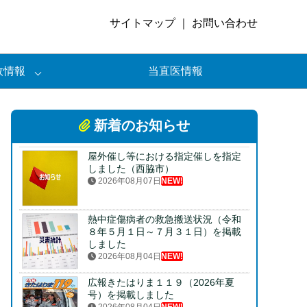
サイトマップ
｜
お問い合わせ
政情報
当直医情報
新着のお知らせ
屋外催し等における指定催しを指定
しました（西脇市）
2026年08月07日
NEW!
熱中症傷病者の救急搬送状況（令和
８年５月１日～７月３１日）を掲載
しました
2026年08月04日
NEW!
広報きたはりま１１９（2026年夏
号）を掲載しました