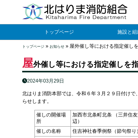
トップページ
施設と組
»
»
屋外催し等における指定催し
トップページ
お知らせ
屋
外催し等における指定催しを
2024年03月29日
北はりま消防本部では、令和６年３月２９日付けで
らせします。
催しの開催場
加西市北条町北条 （三井住
所
辺）
催しの名称
住吉神社春季例祭（節句祭り