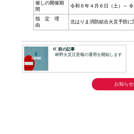
催しの開催期
令和６年４月６日（土）～ 
間
指 定 理
北はりま消防組合火災予防に
由
前の記事
林野火災注意報の運用を開始します
お知らせ