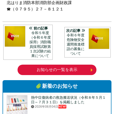
北はりま消防本部消防部企画財政課
☎（０７９５）２７－８１２１
前の記事
次の記事
令和５年度
令和６年度
（令和６年度
危険物安全
採用）消防職
週間推進標
員採用試験第
語の募集に
１次試験の結
ついて
果について
お知らせの一覧を表示
新着のお知らせ
熱中症傷病者の救急搬送状況（令和８年５月１
日～７月３１日）を掲載しました
2026年08月04日
NEW!