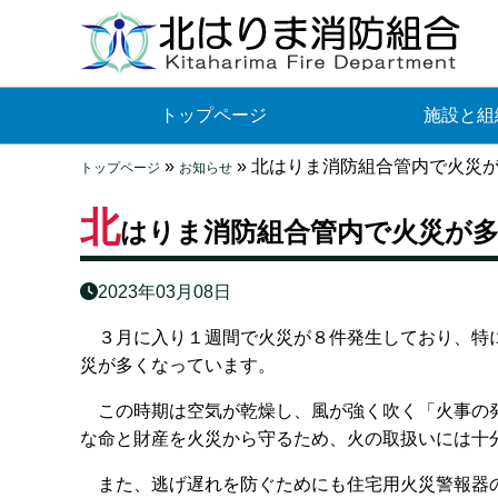
トップページ
施設と組
»
»
北はりま消防組合管内で火災
トップページ
お知らせ
北
はりま消防組合管内で火災が
2023年03月08日
３月に入り１週間で火災が８件発生しており、特に
災が多くなっています。
この時期は空気が乾燥し、風が強く吹く「火事の発
な命と財産を火災から守るため、火の取扱いには十
また、逃げ遅れを防ぐためにも住宅用火災警報器