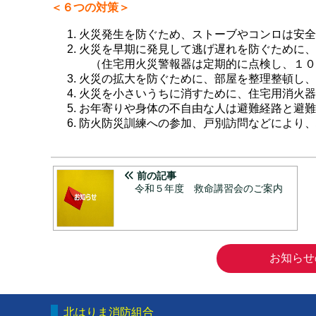
＜６つの対策＞
火災発生を防ぐため、ストーブやコンロは安全
火災を早期に発見して逃げ遅れを防ぐために、
（住宅用火災警報器は定期的に点検し、１０
火災の拡大を防ぐために、部屋を整理整頓し、
火災を小さいうちに消すために、住宅用消火器
お年寄りや身体の不自由な人は避難経路と避難
防火防災訓練への参加、戸別訪問などにより、
前の記事
令和５年度 救命講習会のご案内
お知らせ
北はりま消防組合