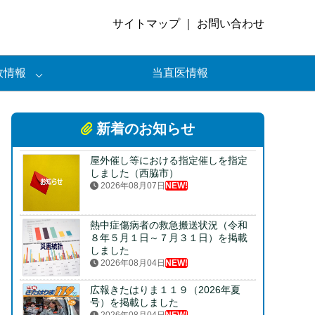
サイトマップ
｜
お問い合わせ
政情報
当直医情報
新着のお知らせ
屋外催し等における指定催しを指定
しました（西脇市）
2026年08月07日
NEW!
熱中症傷病者の救急搬送状況（令和
８年５月１日～７月３１日）を掲載
しました
2026年08月04日
NEW!
広報きたはりま１１９（2026年夏
号）を掲載しました