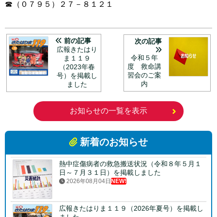
☎（０７９５）２７－８１２１
前の記事
次の記事
広報きたはり
令和５年
ま１１９
度 救命講
（2023年春
習会のご案
号）を掲載し
内
ました
お知らせの一覧を表示
新着のお知らせ
熱中症傷病者の救急搬送状況（令和８年５月１
日～７月３１日）を掲載しました
2026年08月04日
NEW!
広報きたはりま１１９（2026年夏号）を掲載し
ました