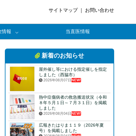
サイトマップ
｜
お問い合わせ
政情報
当直医情報
新着のお知らせ
屋外催し等における指定催しを指定
しました（西脇市）
2026年08月07日
NEW!
熱中症傷病者の救急搬送状況（令和
８年５月１日～７月３１日）を掲載
しました
2026年08月04日
NEW!
広報きたはりま１１９（2026年夏
号）を掲載しました