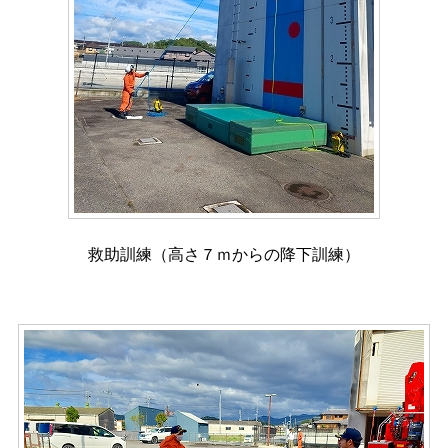
救助訓練（高さ７ｍからの降下訓練）