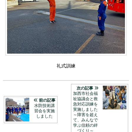
礼式訓練
次の記事
加西市社会福
祉協議会と救
前の記事
急対応訓練を
水防技術講
実施しました
習会を実施
～障害を超え
しました
て、みんなで
学ぶ信頼の絆
づくり～